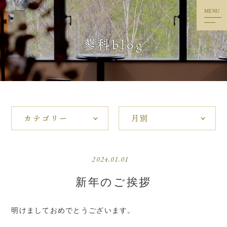
MENU
トップ
蓼科blog
ごあいさつ
料理
客室
温泉・リラクゼーション
楽しみ
2024.01.01
蓼科blog
新年のご挨拶
アクセス
明けましておめでとうございます。
お問い合わせ