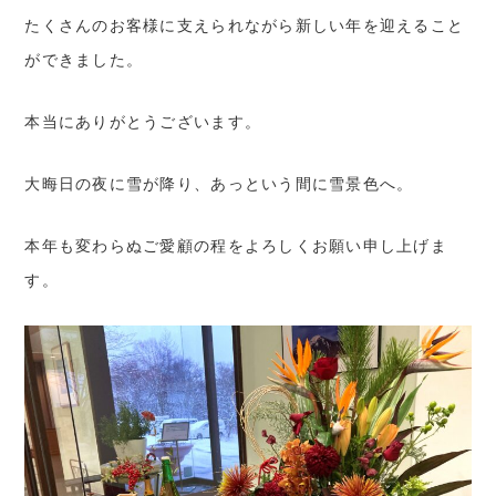
たくさんのお客様に支えられながら新しい年を迎えること
コロシアム・イン・蓼科
ができました。
〒384-2309
⻑野県北佐久郡⽴科町芦⽥⼋ケ野410-1
TEL:
0267-55-6341
FAX:0267-55-6817
本当にありがとうございます。
大晦日の夜に雪が降り、あっという間に雪景色へ。
本年も変わらぬご愛顧の程をよろしくお願い申し上げま
す。