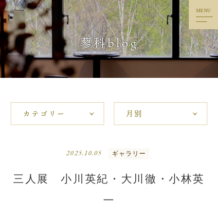
MENU
トップ
蓼科blog
ごあいさつ
料理
客室
温泉・リラクゼーション
楽しみ
2025.10.05
ギャラリー
蓼科blog
三人展 小川英紀・大川徹・小林英
アクセス
一
お問い合わせ