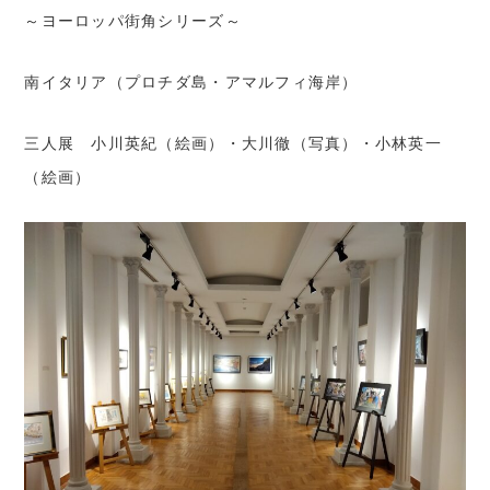
～ヨーロッパ街角シリーズ～
コロシアム・イン・蓼科
〒384-2309
南イタリア（プロチダ島・アマルフィ海岸）
⻑野県北佐久郡⽴科町芦⽥⼋ケ野410-1
TEL:
0267-55-6341
FAX:0267-55-6817
三人展 小川英紀（絵画）・大川徹（写真）・小林英一
（絵画）