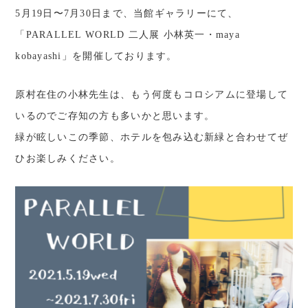
5月19日〜7月30日まで、当館ギャラリーにて、
コロシアム・イン・蓼科
「PARALLEL WORLD 二人展 小林英一・maya
〒384-2309
kobayashi」を開催しております。
⻑野県北佐久郡⽴科町芦⽥⼋ケ野410-1
TEL:
0267-55-6341
FAX:0267-55-6817
原村在住の小林先生は、もう何度もコロシアムに登場して
いるのでご存知の方も多いかと思います。
緑が眩しいこの季節、ホテルを包み込む新緑と合わせてぜ
ひお楽しみください。