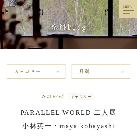
MENU
トップ
蓼科blog
ごあいさつ
料理
客室
温泉・リラクゼーション
楽しみ
2021.07.05
ギャラリー
蓼科blog
PARALLEL WORLD 二人展
アクセス
小林英一・maya kobayashi
お問い合わせ